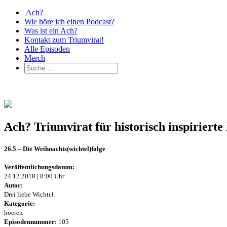
Ach?
Wie höre ich einen Podcast?
Was ist ein Ach?
Kontakt zum Triumvirat!
Alle Episoden
Merch
Ach? Triumvirat für historisch inspirier
26.5 – Die Weihnachts(wichtel)folge
Veröffentlichungsdatum:
24.12.2018 | 8:00 Uhr
Autor:
Drei liebe Wichtel
Kategorie:
hoeren
Episodennummer:
105