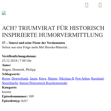
ACH? TRIUMVIRAT FÜR HISTORISCH
INSPIRIERTE HUMORVERMITTLUNG
37 – Sinowi und seine Flotte der Verdammten
Selten war eine Folge mehr Mel Brooks-Material ...
Veröffentlichungsdatum:
25.12.2019 | 7:00 Uhr
Autor:
Jürgen, Dominik, Philipp
Schlagworte:
Boote
,
Doggerbank
,
Japan
,
Krieg
,
Marine
,
Nikolaus II
,
Port Arthur
,
Russland
,
Seeschlacht
,
Sinowi Petrowitsch Roschestwenski
Kategorie:
hoeren
Episodennummer:
169
Episodentyp:
Ach?