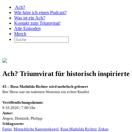
Ach?
Wie höre ich einen Podcast?
Was ist ein Ach?
Kontakt zum Triumvirat!
Alle Episoden
Merch
Ach? Triumvirat für historisch inspirier
45 – Rosa Mathilda Richter wird mehrfach gefeuert
Ihre Show war im wahrsten Wortsinn ein echter Knaller
Veröffentlichungsdatum:
9.10.2020 | 7:00 Uhr
Autor:
Jürgen, Dominik, Philipp
Schlagworte:
Farini
,
Menschliche Kanonenkugel
,
Rosa Mathilda Richter
,
Zirkus