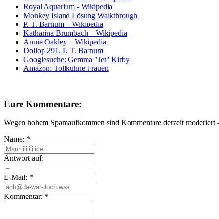
Royal Aquarium - Wikipedia
Monkey Island Lösung Walkthrough
P. T. Barnum – Wikipedia
Katharina Brumbach – Wikipedia
Annie Oakley – Wikipedia
Dollop 291. P. T. Barnum
Googlesuche: Gemma "Jet" Kirby
Amazon: Tollkühne Frauen
Eure Kommentare:
Wegen hohem Spamaufkommen sind Kommentare derzeit moderiert – e
Name:
*
Antwort auf:
E-Mail:
*
Kommentar:
*