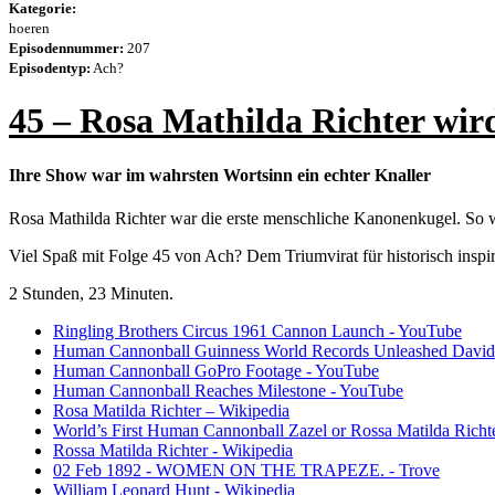
Kategorie:
hoeren
Episodennummer:
207
Episodentyp:
Ach?
45 – Rosa Mathilda Richter wir
Ihre Show war im wahrsten Wortsinn ein echter Knaller
Rosa Mathilda Richter war die erste menschliche Kanonenkugel. So weit
Viel Spaß mit Folge 45 von Ach? Dem Triumvirat für historisch inspi
2 Stunden, 23 Minuten.
Ringling Brothers Circus 1961 Cannon Launch - YouTube
Human Cannonball Guinness World Records Unleashed David 
Human Cannonball GoPro Footage - YouTube
Human Cannonball Reaches Milestone - YouTube
Rosa Matilda Richter – Wikipedia
World’s First Human Cannonball Zazel or Rossa Matilda Richte
Rossa Matilda Richter - Wikipedia
02 Feb 1892 - WOMEN ON THE TRAPEZE. - Trove
William Leonard Hunt - Wikipedia