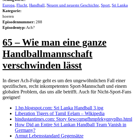
Europa
,
Flucht
,
Handball
,
Neuere und neueste Geschichte
,
Sport
,
Sri Lanka
Kategorie:
hoeren
Episodennummer:
288
Episodentyp:
Ach?
65 – Wie man eine ganze
Handballmannschaft
verschwinden lässt
In dieser Ach-Folge geht es um den ungewöhnlichen Fall einer
spezifischen, recht inkompetenten Sport-Mannschaft und einem
globalen Problem, das uns alle betrifft. Auch für Nicht-Sport-Fans
geeignet!
1.bp.blogspot.com: Sri Lanka Handball 3.jpg
Liberation Tigers of Tamil Eelam – Wikipedia
hindustantimes.com: Story 6ewcqmgfhmpfekyqnyplho.html
How Did an Entire Sri Lankan Handball Team Vanish in
Germany?
Armut Lebensstandard Gegensätze