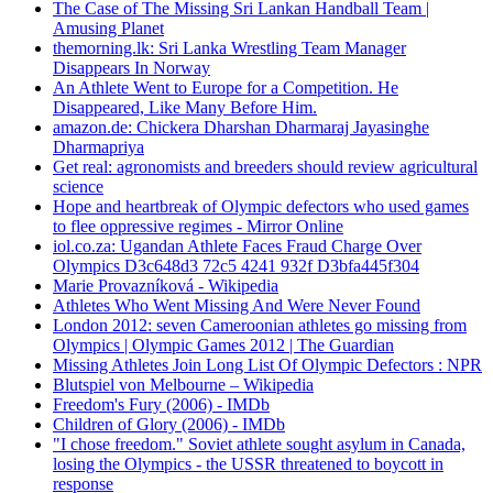
The Case of The Missing Sri Lankan Handball Team |
Amusing Planet
themorning.lk: Sri Lanka Wrestling Team Manager
Disappears In Norway
An Athlete Went to Europe for a Competition. He
Disappeared, Like Many Before Him.
amazon.de: Chickera Dharshan Dharmaraj Jayasinghe
Dharmapriya
Get real: agronomists and breeders should review agricultural
science
Hope and heartbreak of Olympic defectors who used games
to flee oppressive regimes - Mirror Online
iol.co.za: Ugandan Athlete Faces Fraud Charge Over
Olympics D3c648d3 72c5 4241 932f D3bfa445f304
Marie Provazníková - Wikipedia
Athletes Who Went Missing And Were Never Found
London 2012: seven Cameroonian athletes go missing from
Olympics | Olympic Games 2012 | The Guardian
Missing Athletes Join Long List Of Olympic Defectors : NPR
Blutspiel von Melbourne – Wikipedia
Freedom's Fury (2006) - IMDb
Children of Glory (2006) - IMDb
"I chose freedom." Soviet athlete sought asylum in Canada,
losing the Olympics - the USSR threatened to boycott in
response