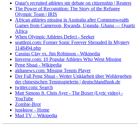
Qatar's recruited athletes stir debate on citizenship | Reuters
The Power of Recognition: The Story of the Refugee
Olympic Team | IRIS
African athletes missing in Australia after Commonwealth
Games from Cameroon, Rwanda, Uganda, Ghana — Quartz
Africa
When Olympic Athletes Defect - Seeker
seattlepi.com: Former Sonic Forever Shrouded In Mystery
1148494.php
Cassius Clay vs. Jim Robinson - Wikipedia
listverse.com: 10 Popular Athletes Who Went Missing
Peng Shuai - Wikipedia
aldianews.com: Missing Tennis Player
Der Fall Peng Shuai - Weiter Unklarheit über Wohlergehen
der chinesischen Tennisspielerin | deutschlandfunk.de
twitter.com: Search
Matt Simons ft. Chris Ayer - The Boxer (Lyric video) -
YouTube
Zombie-Brot
just4now - Home
Mad TV – Wikipedia