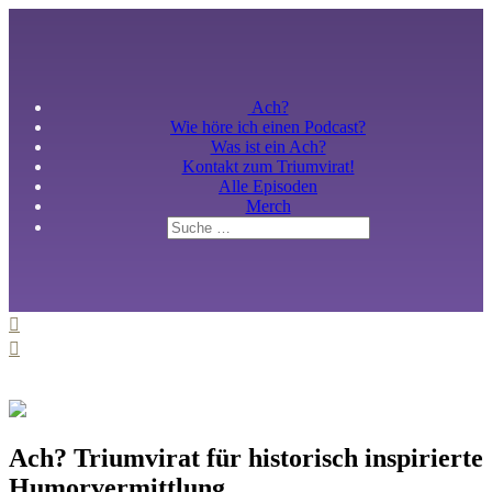
Ach?
Wie höre ich einen Podcast?
Was ist ein Ach?
Kontakt zum Triumvirat!
Alle Episoden
Merch
Ach? Triumvirat für historisch inspirierte
Humorvermittlung