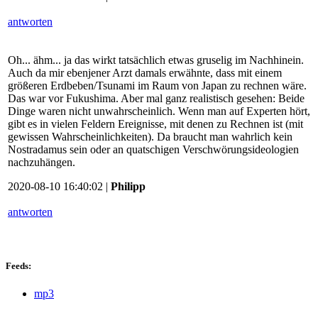
antworten
Oh... ähm... ja das wirkt tatsächlich etwas gruselig im Nachhinein.
Auch da mir ebenjener Arzt damals erwähnte, dass mit einem
größeren Erdbeben/Tsunami im Raum von Japan zu rechnen wäre.
Das war vor Fukushima. Aber mal ganz realistisch gesehen: Beide
Dinge waren nicht unwahrscheinlich. Wenn man auf Experten hört,
gibt es in vielen Feldern Ereignisse, mit denen zu Rechnen ist (mit
gewissen Wahrscheinlichkeiten). Da braucht man wahrlich kein
Nostradamus sein oder an quatschigen Verschwörungsideologien
nachzuhängen.
2020-08-10 16:40:02 |
Philipp
antworten
Feeds:
mp3