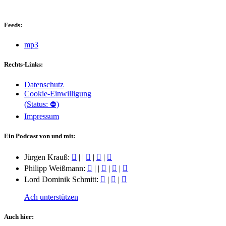
Feeds:
mp3
Rechts-Links:
Datenschutz
Cookie-Einwilligung
(Status: ⛔)
Impressum
Ein Podcast von und mit:
Jürgen Krauß:
|
|
|
|
Philipp Weißmann:
|
|
|
|
Lord Dominik Schmitt:
|
|
Ach unterstützen
Auch hier: