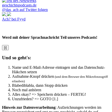
@das_ach auf Twitter folgen
Ach? bei Fyyd
Werd mit deiner Sprachnachricht Teil unseres Podcasts!
[i]
Und so geht's:
Name und E-Mail-Adresse eintragen und das Datenschutz-
Häkchen setzen
Aufnahme-Knopf drücken
(und dem Browser den Mikrofonzugriff
erlauben)
Blabediblabla, dann Stopp drücken
Noch mal anhören
Alles okay? => Speichern drücken – FERTIG!
Unzufrieden? => GOTO [1.]
Hinweis zur Datenverarbeitung
: Aufzeichnungen werden im
Browser gespeichert und erst zu uns geschickt, sobald du auf