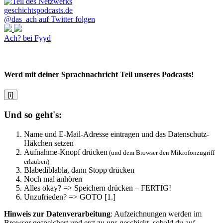
@das_ach auf Twitter folgen
Ach? bei Fyyd
Werd mit deiner Sprachnachricht Teil unseres Podcasts!
[i]
Und so geht's:
Name und E-Mail-Adresse eintragen und das Datenschutz-
Häkchen setzen
Aufnahme-Knopf drücken
(und dem Browser den Mikrofonzugriff
erlauben)
Blabediblabla, dann Stopp drücken
Noch mal anhören
Alles okay? => Speichern drücken – FERTIG!
Unzufrieden? => GOTO [1.]
Hinweis zur Datenverarbeitung
: Aufzeichnungen werden im
Browser gespeichert und erst zu uns geschickt, sobald du auf