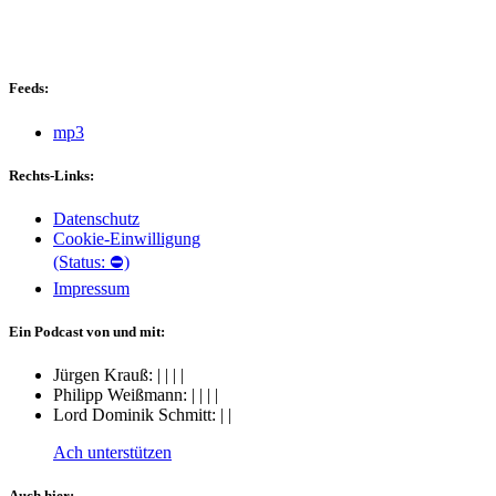
Feeds:
mp3
Rechts-Links:
Datenschutz
Cookie-Einwilligung
(Status: ⛔)
Impressum
Ein Podcast von und mit:
Jürgen Krauß:
|
|
|
|
Philipp Weißmann:
|
|
|
|
Lord Dominik Schmitt:
|
|
Ach unterstützen
Auch hier: