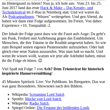
im Hintergrund zu hören? Nun ja, ich hole aus: Vom 23. bis 25.
Juni 2017 fand das erste
Hack & Make – Das Kreativ- und
Technikfestival
im Z-Bau in Nürnberg statt. Und wir waren da.
Als
PodcastpatInnen
. “Wissen” weitergeben. Und gen Abend, da
haben wir dann eine Folge aufgenommen. Im Freien. Von daher:
Experience +10, Tonqualität -2.
Der Inhalt der Folge passt dazu wie die Faust aufs Auge: Da geht’s
um Punk, Freiheit und Auflehnung gegen das Establishment. Um
Menschen, die ihre Träume in die Realität umgesetzt haben. So wie
zum Beispiel seinen eigenen Piratensender aufzuziehen. Oder halt
gleich eine neue Nation auszurufen. Was man halt so macht. Und
wenn ihr wissen wollt, warum wir jetzt alle Adelstitel haben, müsst
ihr die Folge eh hören. 😉
Viel Spaß mit Folge 7 von
Ach? Dem Triumvirat für historisch
inspirierte Humorvermittlung
!
45 Minuten Spielzeit. Live. Vor Publikum. Im Biergarten. Das war
was ganz Besonderes. Shownotes nach den Bildern.
Wikipedia:
Screaming Lord Sutch
Spotify:
Mucke von Lord Sutch
Wikipedia:
Radio Sutch
Spiegel Online:
Die Festung des brüllenden Lords