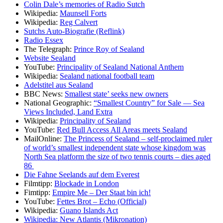
Colin Dale’s memories of Radio Sutch
Wikipedia:
Maunsell Forts
Wikipedia:
Reg Calvert
Sutchs Auto-Biografie (Reflink)
Radio Essex
The Telegraph:
Prince Roy of Sealand
Website Sealand
YouTube:
Principality of Sealand National Anthem
Wikipedia:
Sealand national football team
Adelstitel aus Sealand
BBC News:
Smallest state’ seeks new owners
National Geographic:
“Smallest Country” for Sale — Sea
Views Included, Land Extra
Wikipedia:
Principality of Sealand
YouTube:
Red Bull Access All Areas meets Sealand
MailOnline:
The Princess of Sealand – self-proclaimed ruler
of world’s smallest independent state whose kingdom was
North Sea platform the size of two tennis courts – dies aged
86
Die Fahne Seelands auf dem Everest
Filmtipp:
Blockade in London
Fimtipp:
Empire Me – Der Staat bin ich!
YouTube:
Fettes Brot – Echo (Official)
Wikipedia:
Guano Islands Act
Wikipedia: New Atlantis (Mikronation)