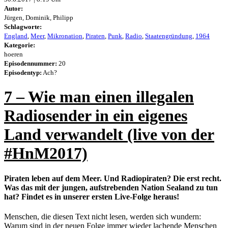
Autor:
Jürgen, Dominik, Philipp
Schlagworte:
England
,
Meer
,
Mikronation
,
Piraten
,
Punk
,
Radio
,
Staatengründung
,
1964
Kategorie:
hoeren
Episodennummer:
20
Episodentyp:
Ach?
7 – Wie man einen illegalen
Radiosender in ein eigenes
Land verwandelt (live von der
#HnM2017)
Piraten leben auf dem Meer. Und Radiopiraten? Die erst recht.
Was das mit der jungen, aufstrebenden Nation Sealand zu tun
hat? Findet es in unserer ersten Live-Folge heraus!
Menschen, die diesen Text nicht lesen, werden sich wundern:
Warum sind in der neuen Folge immer wieder lachende Menschen