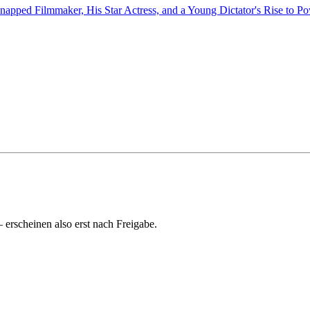
napped Filmmaker, His Star Actress, and a Young Dictator's Rise to Po
rscheinen also erst nach Freigabe.