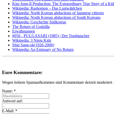
Kim Jong-Il Production: The Extraordinary True Story of a Kid
Wikipedia: Rashomon – Das Lustwäldchen
Wikipedia: North Korean abductions of Japanese citizens
Wikipedia: North Korean abductions of South Koreans
Wikipedia: Geschichte Südkoreas
The Return of Godzilla
Erwähnungen
#056 - PULGASARI (1985) | Der Trashtaucher
Wikipedia: 3 Ninja Kids
Shin Sang-ok(1926-2006)
Wikipedia: An Emissary of No Return
Eure Kommentare:
Wegen hohem Spamaufkommen sind Kommentare derzeit moderiert – e
Name:
*
Antwort auf:
E-Mail:
*