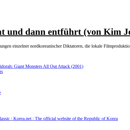
t und dann entführt (von Kim Jo
ngen einzelner nordkoreanischer Diktatoren, die lokale Filmproduktion
idorah: Giant Monsters All Out Attack (2001)
rs
e
lassic : Korea.net : The official website of the Republic of Korea