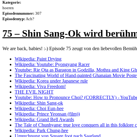
Kategorie:
hoeren
Episodennummer:
307
Episodentyp:
Ach?
75 – Shin Sang-Ok wird berühm
We are back, babies! :-) Episode 75 zeugt von den liebevollen Bemühu
Wikipedia: Paint Drying
Wikipedia: Youtube: Pyongyang Racer
Youtube: Rie Ota as Baragon in Godzilla, Mothra and King Gh
The Fascinating World of Hand-painted Ghanaian Movie Poste
Wikipedia: Korea under Japanese rule
Wikipedia: Viva Freedom!
THE EVIL NIGHT
Youtube: How to Pronounce Choi? (CORRECTLY) - YouTub
Wikipedia: Shin Sang-ok
Wikipedia: Choi Eun-hee
Wikipedia: Prince Yeonsan (film))
Wikipedia: Grand Bell Awards
The Tale of Chunhyang: true love conquers all in this folklore c
Wikipedia: Park Chung-hee
Umrechnung von Square foot nach Saarland