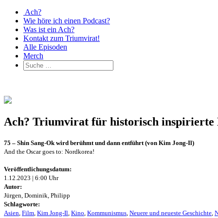
Ach?
Wie höre ich einen Podcast?
Was ist ein Ach?
Kontakt zum Triumvirat!
Alle Episoden
Merch
Ach? Triumvirat für historisch inspirier
75 – Shin Sang-Ok wird berühmt und dann entführt (von Kim Jong-Il)
And the Oscar goes to: Nordkorea!
Veröffentlichungsdatum:
1.12.2023 | 6:00 Uhr
Autor:
Jürgen, Dominik, Philipp
Schlagworte:
Asien
,
Film
,
Kim Jong-Il
,
Kino
,
Kommunismus
,
Neuere und neueste Geschichte
,
N