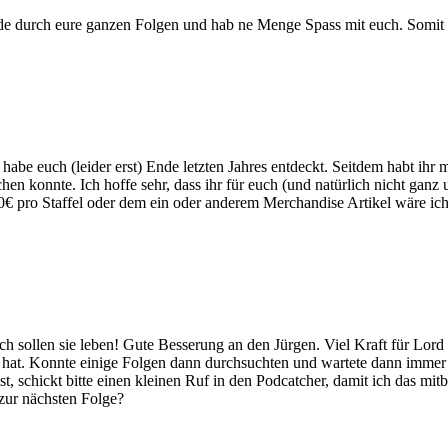
ade durch eure ganzen Folgen und hab ne Menge Spass mit euch. Somit 
abe euch (leider erst) Ende letzten Jahres entdeckt. Seitdem habt ihr m
chen konnte. Ich hoffe sehr, dass ihr für euch (und natürlich nicht ga
 20€ pro Staffel oder dem ein oder anderem Merchandise Artikel wäre ic
h sollen sie leben! Gute Besserung an den Jürgen. Viel Kraft für Lor
hat. Konnte einige Folgen dann durchsuchten und wartete dann immer "
t ist, schickt bitte einen kleinen Ruf in den Podcatcher, damit ich das
zur nächsten Folge?